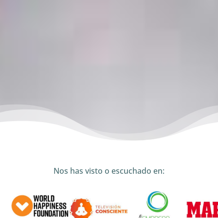
La ciencia ha demostrado que
Mindfulness
es
una de las prácticas
más efectivas
para reducir
el estrés laboral.
Si ya lo tienes claro
CUÉNTANOS EN QUÉ PODEMOS
AYUDARTE
Nos has visto o escuchado en: