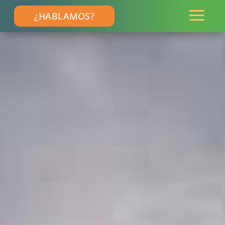
a
¿HABLAMOS?
Si tu gente está estresada, tiene ansiedad y/o
burnout, la productividad se va al traste,
aumentan las bajas laborales, y los resultados
económicos se resienten.
ESTRÉS LABORAL: LO LLAMAMOS ASÍ
Y EN REALIDAD ES MIEDO
Ante el estrés laboral te sugerimos colocar el estrés
laboral en el centro de tu estrategia de RRHH y
entonces tu equipo, TÚ y los resultados económicos
cambiaréis a mejor.