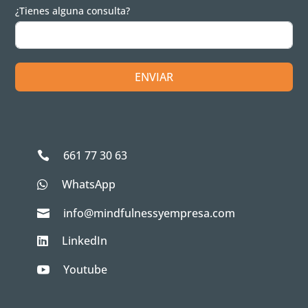
¿Tienes alguna consulta?
ENVIAR
661 77 30 63

WhatsApp

info@mindfulnessyempresa.com

LinkedIn

Youtube
